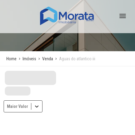
Home
Imóveis
Venda
Aguas do atlantico iii
Maior Valor