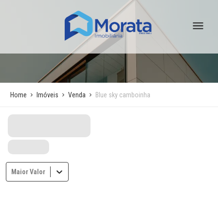
Home
Imóveis
Venda
Blue sky camboinha
Maior Valor