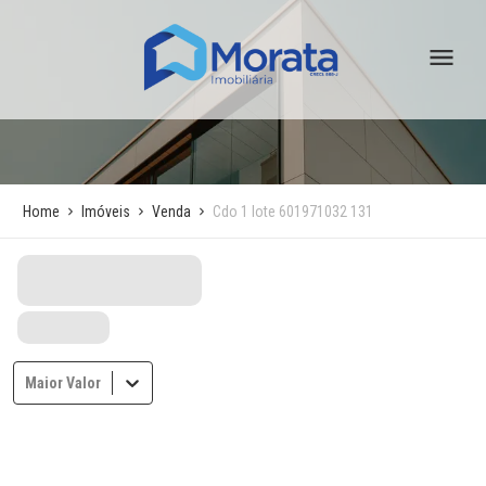
Home
Imóveis
Venda
Cdo 1 lote 601971032 131
Maior Valor