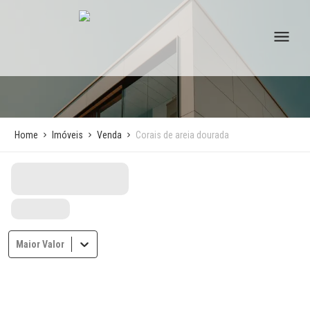
Home
Imóveis
Venda
Corais de areia dourada
Maior Valor