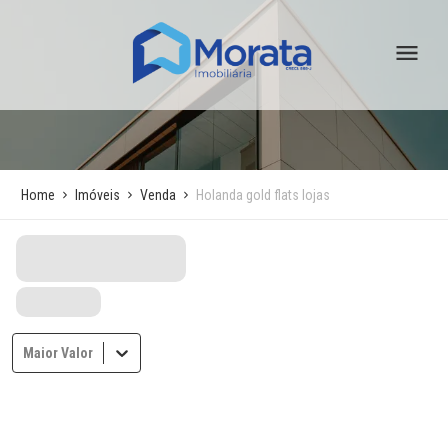
Home
Imóveis
Venda
Holanda gold flats lojas
Maior Valor