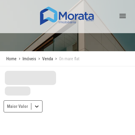
Home
Imóveis
Venda
On mare flat
Maior Valor