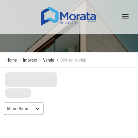
Home
Imóveis
Venda
Owl home club
Maior Valor