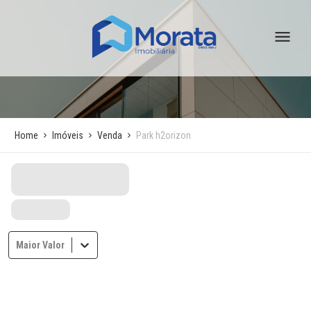
Home
Imóveis
Venda
Park h2orizon
Maior Valor