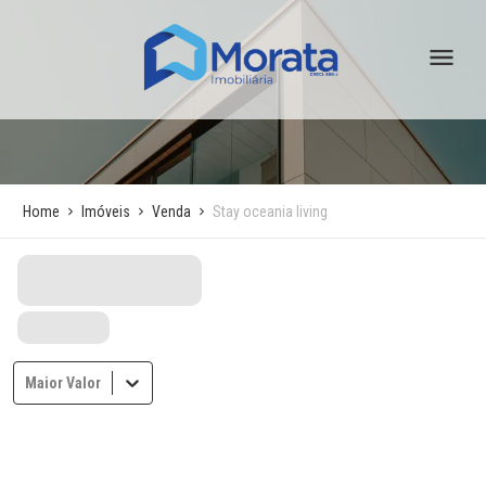
Home
Imóveis
Venda
Stay oceania living
Maior Valor