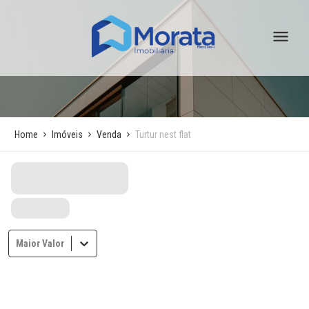
Home
Imóveis
Venda
Turtur nest flat
Maior Valor