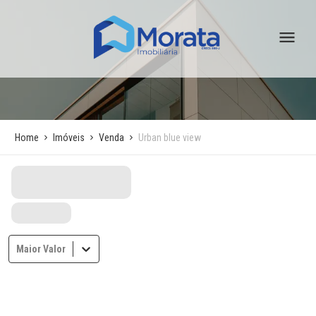
Home
Imóveis
Venda
Urban blue view
Maior Valor