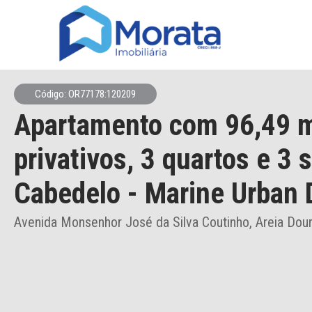
Código: OR77178:120209
Apartamento
com 96,49 
privativos,
3 quartos e 3 
Cabedelo
- Marine Urban 
Avenida Monsenhor José da Silva Coutinho, Areia Dou