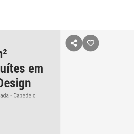
m²
suítes
em
Design
rada - Cabedelo