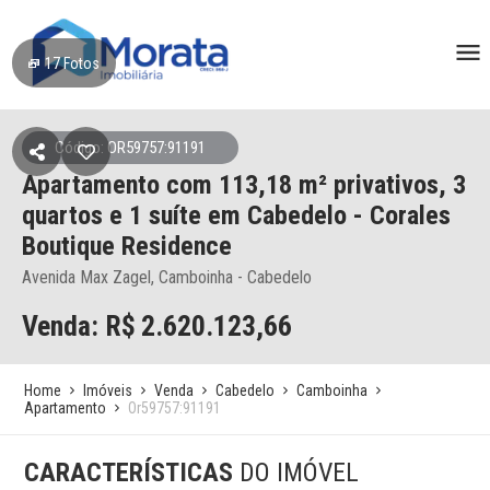
17
Fotos
Código: OR59757:91191
Apartamento
com 113,18 m² privativos,
3
quartos e 1 suíte
em Cabedelo
- Corales
Boutique Residence
Avenida Max Zagel, Camboinha - Cabedelo
Venda: R$
2.620.123,66
Home
Imóveis
Venda
Cabedelo
Camboinha
Apartamento
Or59757:91191
CARACTERÍSTICAS
DO IMÓVEL