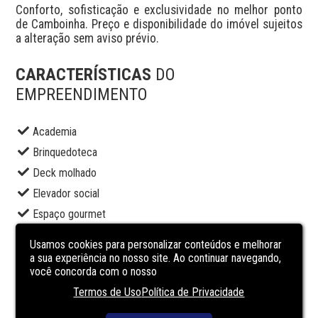
Conforto, sofisticação e exclusividade no melhor ponto 
de Camboinha. Preço e disponibilidade do imóvel sujeitos 
a alteração sem aviso prévio.
CARACTERÍSTICAS
DO
EMPREENDIMENTO
Academia
Brinquedoteca
Deck molhado
Elevador social
Espaço gourmet
Piscina adulto
Usamos cookies para personalizar conteúdos e melhorar
Portaria
a sua experiência no nosso site. Ao continuar navegando,
você concorda com o nosso
Sala de jogos
Termos de Uso
Política de Privacidade
Salão de festas
Segurança