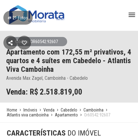
21
Fotos
Código: OR60542:92607
Apartamento
com 172,55 m² privativos,
4
quartos e 4 suítes
em Cabedelo
- Atlantis
Viva Camboinha
Avenida Max Zagel, Camboinha - Cabedelo
Venda: R$
2.518.819,00
Home
Imóveis
Venda
Cabedelo
Camboinha
Atlantis viva camboinha
Apartamento
Or60542 92607
CARACTERÍSTICAS
DO IMÓVEL