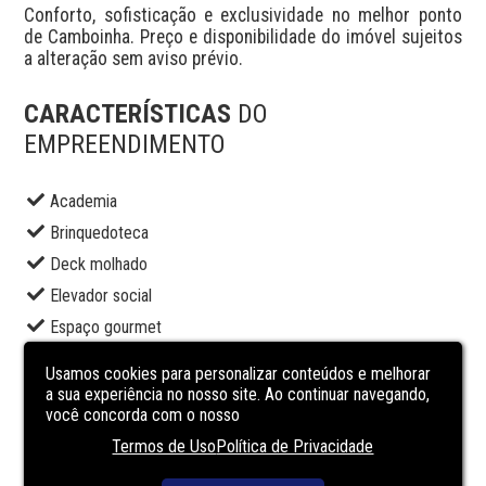
Conforto, sofisticação e exclusividade no melhor ponto 
de Camboinha. Preço e disponibilidade do imóvel sujeitos 
a alteração sem aviso prévio.
CARACTERÍSTICAS
DO
EMPREENDIMENTO
Academia
Brinquedoteca
Deck molhado
Elevador social
Espaço gourmet
Piscina adulto
Usamos cookies para personalizar conteúdos e melhorar
Portaria
a sua experiência no nosso site. Ao continuar navegando,
você concorda com o nosso
Sala de jogos
Termos de Uso
Política de Privacidade
Salão de festas
Segurança