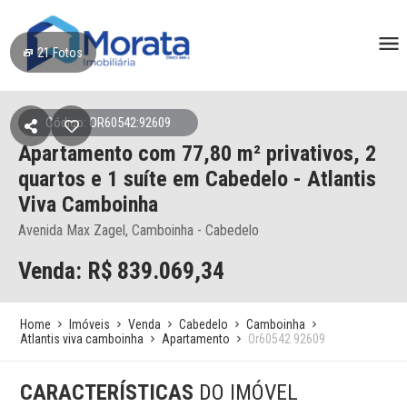
21
Fotos
Código: OR60542:92609
Apartamento
com 77,80 m² privativos,
2
quartos e 1 suíte
em Cabedelo
- Atlantis
Viva Camboinha
Avenida Max Zagel, Camboinha - Cabedelo
Venda: R$
839.069,34
Home
Imóveis
Venda
Cabedelo
Camboinha
Atlantis viva camboinha
Apartamento
Or60542 92609
CARACTERÍSTICAS
DO IMÓVEL