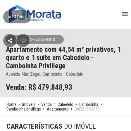
14
Fotos
Código: OR62316:96013
Apartamento
com 44,54 m² privativos,
1
quarto e 1 suíte
em Cabedelo
-
Camboinha Privillege
Avenida Max Zagel, Camboinha - Cabedelo
Venda: R$
479.848,93
Home
Imóveis
Venda
Cabedelo
Camboinha
Camboinha privillege
Apartamento
Or62316 96013
CARACTERÍSTICAS
DO IMÓVEL