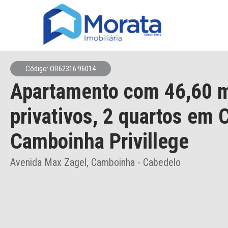
Código: OR62316:96014
Apartamento
com 46,60 
privativos,
2 quartos
em C
Camboinha Privillege
Avenida Max Zagel, Camboinha - Cabedelo