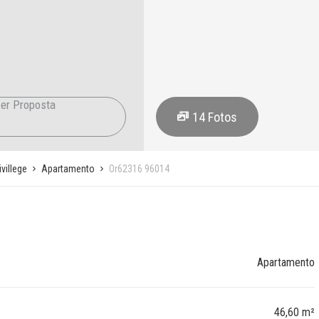
er Proposta
14
Fotos
villege
Apartamento
Or62316 96014
Apartamento
46,60 m²