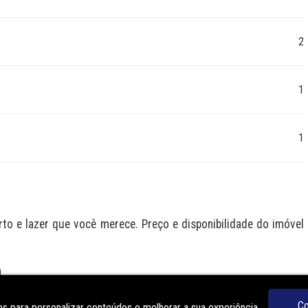
2
1
1
 e lazer que você merece. Preço e disponibilidade do imóvel 
O
Co
s para personalizar conteúdos e melhorar a sua experiência