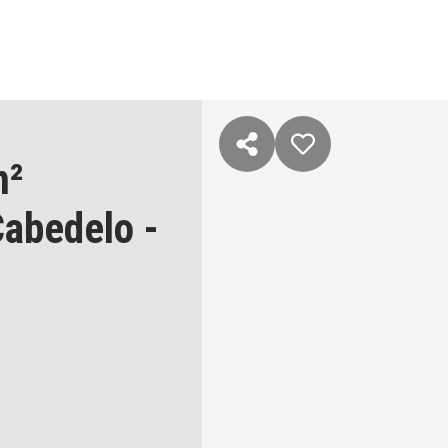
m²
abedelo
-