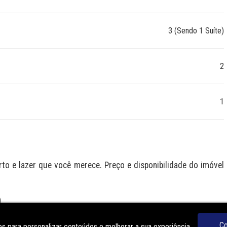
3 (Sendo 1 Suíte)
2
1
 e lazer que você merece. Preço e disponibilidade do imóvel 
O
Co
s para personalizar conteúdos e melhorar a sua experiência