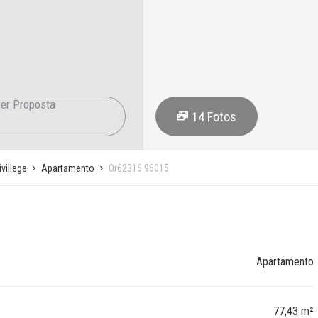
er Proposta
14
Fotos
villege
Apartamento
Or62316 96015
Apartamento
77,43 m²