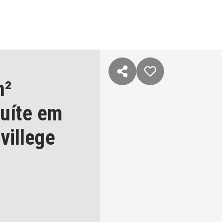
m²
suíte
em
villege