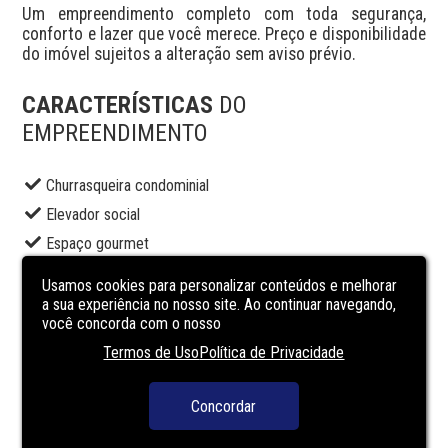
Um empreendimento completo com toda segurança, 
conforto e lazer que você merece. Preço e disponibilidade 
do imóvel sujeitos a alteração sem aviso prévio.
CARACTERÍSTICAS
DO
EMPREENDIMENTO
Churrasqueira condominial
Elevador social
Espaço gourmet
Piscina adulto
Usamos cookies para personalizar conteúdos e melhorar
Playground
a sua experiência no nosso site. Ao continuar navegando,
você concorda com o nosso
Portaria
Termos de Uso
Política de Privacidade
Salão de festas
Segurança
Concordar
Solarium
Terraço