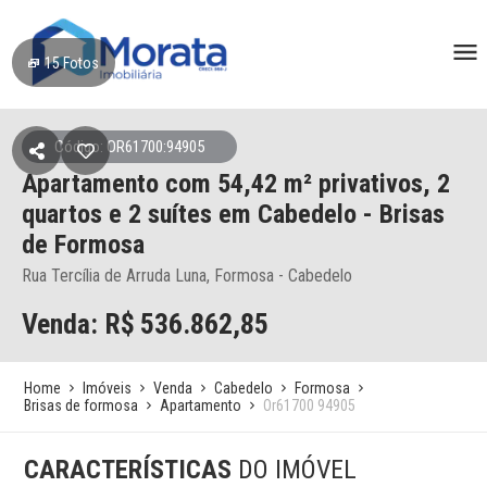
15
Fotos
Código: OR61700:94905
Apartamento
com 54,42 m² privativos,
2
quartos e 2 suítes
em Cabedelo
- Brisas
de Formosa
Rua Tercília de Arruda Luna, Formosa - Cabedelo
Venda: R$
536.862,85
Home
Imóveis
Venda
Cabedelo
Formosa
Brisas de formosa
Apartamento
Or61700 94905
CARACTERÍSTICAS
DO IMÓVEL