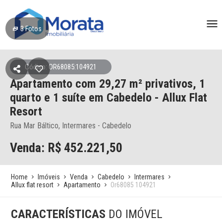
3
Fotos
Código: OR68085:104921
Apartamento
com 29,27 m² privativos,
1
quarto e 1 suíte
em Cabedelo
- Allux Flat
Resort
Rua Mar Báltico, Intermares - Cabedelo
Venda: R$
452.221,50
Home
Imóveis
Venda
Cabedelo
Intermares
Allux flat resort
Apartamento
Or68085 104921
CARACTERÍSTICAS
DO IMÓVEL