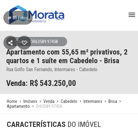
30
Fotos
Código: OR63589:97458
Apartamento
com 55,65 m² privativos,
2
quartos e 1 suíte
em Cabedelo
- Brisa
Rua Golfo San Fernando, Intermares - Cabedelo
Venda: R$
543.250,00
Home
Imóveis
Venda
Cabedelo
Intermares
Brisa
Apartamento
Or63589 97458
CARACTERÍSTICAS
DO IMÓVEL