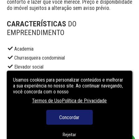
conforto e lazer que você merece. Preço e disponibilidade 
do imóvel sujeitos a alteração sem aviso prévio.
CARACTERÍSTICAS
DO
EMPREENDIMENTO
Academia
Churrasqueira condominial
Elevador social
Espaço gourmet
Usamos cookies para personalizar conteúdos e melhorar
Lavanderia
a sua experiência no nosso site. Ao continuar navegando,
você concorda com o nosso
Lounge
Termos de Uso
Política de Privacidade
Pet place
Piscina adulto
Concordar
Portaria
Segurança
Rejeitar