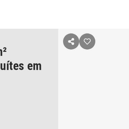
m²
suítes
em