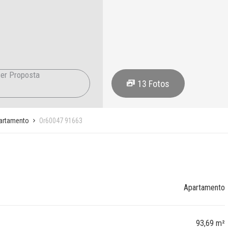
er Proposta
13
Fotos
artamento
Or60047 91663
Apartamento
93,69 m²