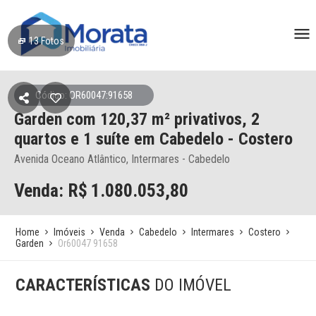
13
Fotos
Código: OR60047:91658
Garden
com 120,37 m² privativos,
2
quartos e 1 suíte
em Cabedelo
- Costero
Avenida Oceano Atlântico, Intermares - Cabedelo
Venda: R$
1.080.053,80
Home
Imóveis
Venda
Cabedelo
Intermares
Costero
Garden
Or60047 91658
CARACTERÍSTICAS
DO IMÓVEL