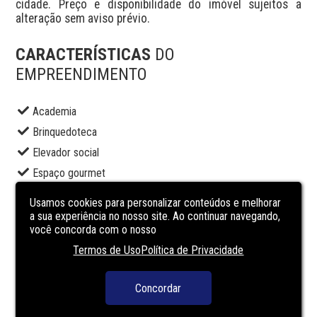
cidade. Preço e disponibilidade do imóvel sujeitos a 
alteração sem aviso prévio.
CARACTERÍSTICAS
DO
EMPREENDIMENTO
Academia
Brinquedoteca
Elevador social
Espaço gourmet
Lounge
Usamos cookies para personalizar conteúdos e melhorar
Piscina adulto
a sua experiência no nosso site. Ao continuar navegando,
você concorda com o nosso
Piscina infantil
Termos de Uso
Política de Privacidade
Portaria
Salão de festas
Concordar
Segurança
Terraço