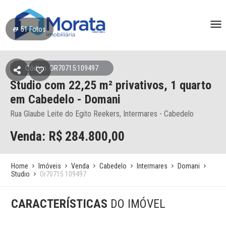
51
Fotos
Código: OR70715:109497
Studio
com 22,25 m² privativos,
1 quarto
em Cabedelo
- Domani
Rua Glaube Leite do Egito Reekers, Intermares - Cabedelo
Venda: R$
284.800,00
Home
Imóveis
Venda
Cabedelo
Intermares
Domani
Studio
Or70715 109497
CARACTERÍSTICAS
DO IMÓVEL