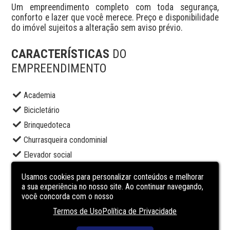
Um empreendimento completo com toda segurança, 
conforto e lazer que você merece. Preço e disponibilidade 
do imóvel sujeitos a alteração sem aviso prévio.
CARACTERÍSTICAS
DO
EMPREENDIMENTO
Academia
Bicicletário
Brinquedoteca
Churrasqueira condominial
Elevador social
Pet place
Usamos cookies para personalizar conteúdos e melhorar
Piscina adulto
a sua experiência no nosso site. Ao continuar navegando,
você concorda com o nosso
Portaria
Termos de Uso
Política de Privacidade
Sala de jogos
Salão de festas