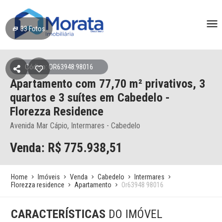
33
Fotos
Código: OR63948:98016
Apartamento
com 77,70 m² privativos,
3
quartos e 3 suítes
em Cabedelo
-
Florezza Residence
Avenida Mar Cápio, Intermares - Cabedelo
Venda: R$
775.938,51
Home
Imóveis
Venda
Cabedelo
Intermares
Florezza residence
Apartamento
Or63948 98016
CARACTERÍSTICAS
DO IMÓVEL