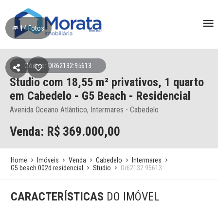
14
Fotos
Código: OR62132:95613
Studio
com 18,55 m² privativos,
1 quarto
em Cabedelo
- G5 Beach - Residencial
Avenida Oceano Atlântico, Intermares - Cabedelo
Venda: R$
369.000,00
Home
Imóveis
Venda
Cabedelo
Intermares
G5 beach 002d residencial
Studio
Or62132 95613
CARACTERÍSTICAS
DO IMÓVEL