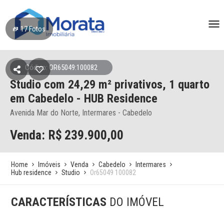
17
Fotos
Código: OR65049:100082
Studio
com 24,29 m² privativos,
1 quarto
em Cabedelo
- HUB Residence
Avenida Mar do Norte, Intermares - Cabedelo
Venda: R$
239.900,00
Home
Imóveis
Venda
Cabedelo
Intermares
Hub residence
Studio
Or65049 100082
CARACTERÍSTICAS
DO IMÓVEL