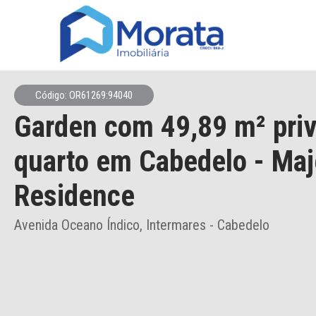
Código: OR61269:94040
Garden
com 49,89 m² priv
quarto
em Cabedelo
- Maj
Residence
Avenida Oceano Índico, Intermares - Cabedelo