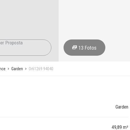
er Proposta
13
Fotos
ence
Garden
Or61269 94040
Garden
49,89 m²