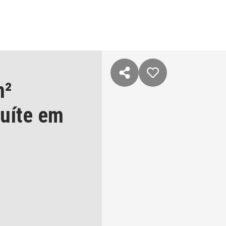
m²
suíte
em