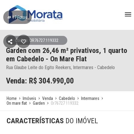
17
Fotos
Código: OR76727:119332
Garden
com 26,46 m² privativos,
1 quarto
em Cabedelo
- On Mare Flat
Rua Glaube Leite do Egito Reekers, Intermares - Cabedelo
Venda: R$
304.990,00
Home
Imóveis
Venda
Cabedelo
Intermares
On mare flat
Garden
Or76727 119332
CARACTERÍSTICAS
DO IMÓVEL