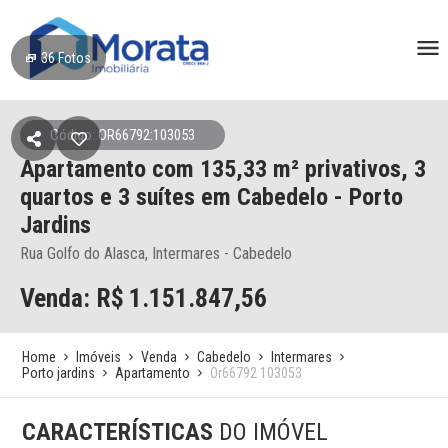
36
Fotos
Código: OR66792:103053
Apartamento
com 135,33 m² privativos,
3
quartos e 3 suítes
em Cabedelo
- Porto
Jardins
Rua Golfo do Alasca, Intermares - Cabedelo
Venda: R$
1.151.847,56
Home
Imóveis
Venda
Cabedelo
Intermares
Porto jardins
Apartamento
Or66792 103053
CARACTERÍSTICAS
DO IMÓVEL