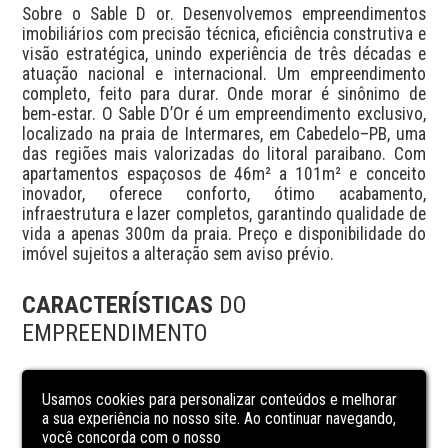
Sobre o Sable D or. Desenvolvemos empreendimentos 
imobiliários com precisão técnica, eficiência construtiva e 
visão estratégica, unindo experiência de três décadas e 
atuação nacional e internacional. Um empreendimento 
completo, feito para durar. Onde morar é sinônimo de 
bem-estar. O Sable D’Or é um empreendimento exclusivo, 
localizado na praia de Intermares, em Cabedelo–PB, uma 
das regiões mais valorizadas do litoral paraibano. Com 
apartamentos espaçosos de 46m² a 101m² e conceito 
inovador, oferece conforto, ótimo acabamento, 
infraestrutura e lazer completos, garantindo qualidade de 
vida a apenas 300m da praia. Preço e disponibilidade do 
imóvel sujeitos a alteração sem aviso prévio.
CARACTERÍSTICAS
DO
EMPREENDIMENTO
Academia
Usamos cookies para personalizar conteúdos e melhorar
Churrasqueira condominial
a sua experiência no nosso site. Ao continuar navegando,
você concorda com o nosso
Elevador social