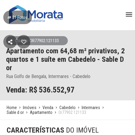
21
Fotos
Código: OR77902:121133
Apartamento
com 64,68 m² privativos,
2
quartos e 1 suíte
em Cabedelo
- Sable D
or
Rua Golfo de Bengala, Intermares - Cabedelo
Venda: R$
536.552,97
Home
Imóveis
Venda
Cabedelo
Intermares
Sable d or
Apartamento
Or77902 121133
CARACTERÍSTICAS
DO IMÓVEL