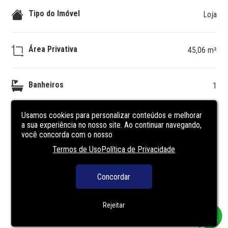
Tipo do Imóvel
Loja
Área Privativa
45,06 m²
Banheiros
1
DESCRIÇÃO
DO IMÓVEL
Usamos cookies para personalizar conteúdos e melhorar
a sua experiência no nosso site. Ao continuar navegando,
você concorda com o nosso
Um empreendimento completo com toda segurança, 
Termos de Uso
Política de Privacidade
conforto e lazer que você merece. Preço e disponibilidade 
do imóvel sujeitos a alteração sem aviso prévio.
Concordar
Rejeitar