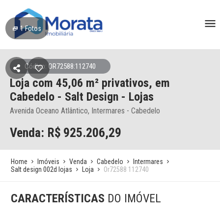
1
Fotos
Código: OR72588:112740
Loja
com 45,06 m² privativos,
em
Cabedelo
- Salt Design - Lojas
Avenida Oceano Atlântico, Intermares - Cabedelo
Venda: R$
925.206,29
Home
Imóveis
Venda
Cabedelo
Intermares
Salt design 002d lojas
Loja
Or72588 112740
CARACTERÍSTICAS
DO IMÓVEL