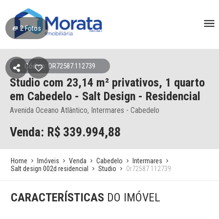
2
Fotos
Código: OR72587:112739
Studio
com 23,14 m² privativos,
1 quarto
em Cabedelo
- Salt Design - Residencial
Avenida Oceano Atlântico, Intermares - Cabedelo
Venda: R$
339.994,88
Home
Imóveis
Venda
Cabedelo
Intermares
Salt design 002d residencial
Studio
Or72587 112739
CARACTERÍSTICAS
DO IMÓVEL