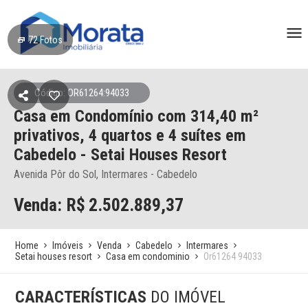
72
Fotos
Código: OR61264:94033
Casa em Condomínio
com 314,40 m²
privativos,
4 quartos e 4 suítes
em
Cabedelo
- Setai Houses Resort
Avenida Pôr do Sol, Intermares - Cabedelo
Venda: R$
2.502.889,37
Home
Imóveis
Venda
Cabedelo
Intermares
Setai houses resort
Casa em condominio
Or61264 94033
CARACTERÍSTICAS
DO IMÓVEL