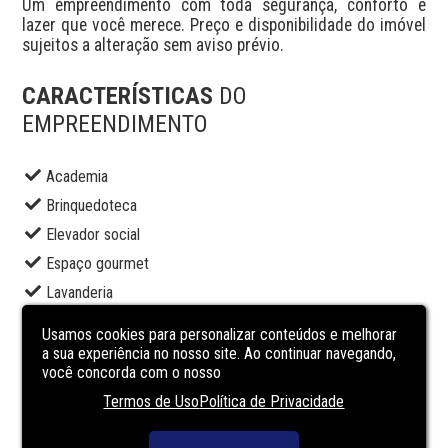
Um empreendimento com toda segurança, conforto e 
lazer que você merece. Preço e disponibilidade do imóvel 
sujeitos a alteração sem aviso prévio.
CARACTERÍSTICAS
DO
EMPREENDIMENTO
Academia
Brinquedoteca
Elevador social
Espaço gourmet
Lavanderia
Lounge
Usamos cookies para personalizar conteúdos e melhorar
Piscina adulto
a sua experiência no nosso site. Ao continuar navegando,
você concorda com o nosso
Piscina infantil
Termos de Uso
Política de Privacidade
Portaria
Restaurante