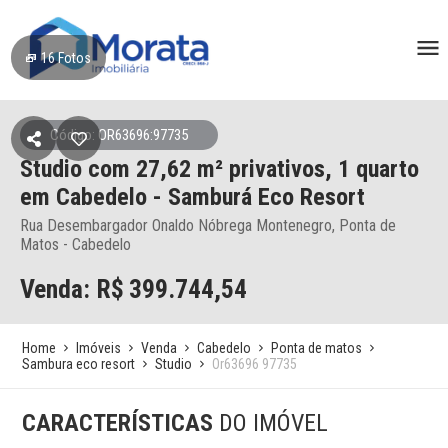
16
Fotos
Código: OR63696:97735
Studio
com 27,62 m² privativos,
1 quarto
em Cabedelo
- Samburá Eco Resort
Rua Desembargador Onaldo Nóbrega Montenegro, Ponta de
Matos - Cabedelo
Venda: R$
399.744,54
Home
Imóveis
Venda
Cabedelo
Ponta de matos
Sambura eco resort
Studio
Or63696 97735
CARACTERÍSTICAS
DO IMÓVEL