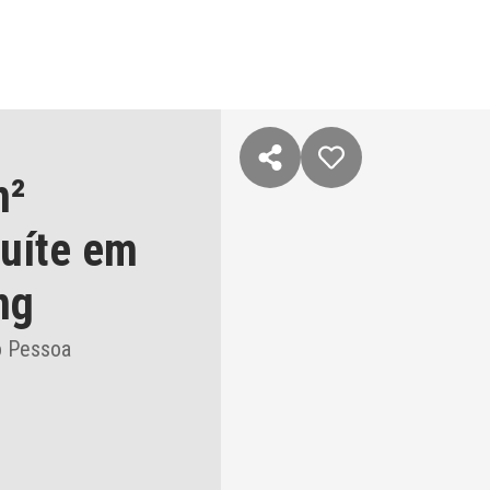
m²
suíte
em
ng
o Pessoa