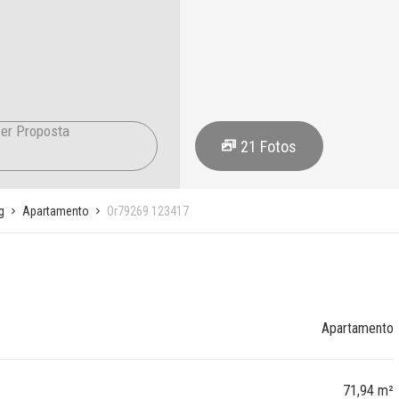
er Proposta
21
Fotos
g
Apartamento
Or79269 123417
Apartamento
71,94 m²