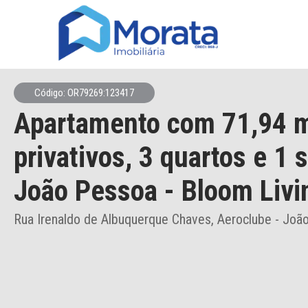
Código: OR79269:123417
Apartamento
com 71,94 
privativos,
3 quartos e 1 
João Pessoa
- Bloom Livi
Rua Irenaldo de Albuquerque Chaves, Aeroclube - Joã