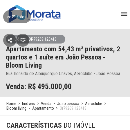
21
Fotos
Código: OR79269:123418
Apartamento
com 54,43 m² privativos,
2
quartos e 1 suíte
em João Pessoa
-
Bloom Living
Rua Irenaldo de Albuquerque Chaves, Aeroclube - João Pessoa
Venda: R$
495.000,00
Home
Imóveis
Venda
Joao pessoa
Aeroclube
Bloom living
Apartamento
Or79269 123418
CARACTERÍSTICAS
DO IMÓVEL