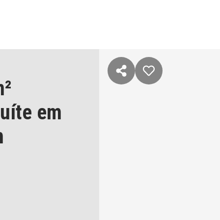
m²
suíte
em
n