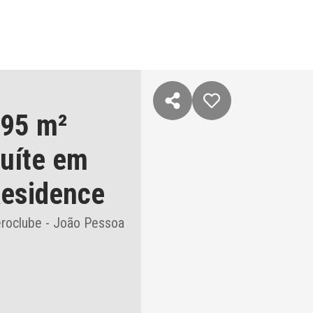
,95 m²
suíte
em
Residence
roclube - João Pessoa