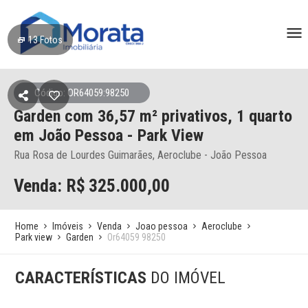
13
Fotos
Código: OR64059:98250
Garden
com 36,57 m² privativos,
1 quarto
em João Pessoa
- Park View
Rua Rosa de Lourdes Guimarães, Aeroclube - João Pessoa
Venda: R$
325.000,00
Home
Imóveis
Venda
Joao pessoa
Aeroclube
Park view
Garden
Or64059 98250
CARACTERÍSTICAS
DO IMÓVEL