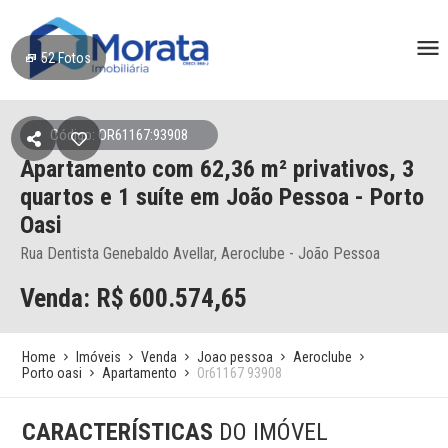
52
Fotos
Código: OR61167:93908
Apartamento
com 62,36 m² privativos,
3
quartos e 1 suíte
em João Pessoa
- Porto
Oasi
Rua Dentista Genebaldo Avellar, Aeroclube - João Pessoa
Venda: R$
600.574,65
Home
Imóveis
Venda
Joao pessoa
Aeroclube
Porto oasi
Apartamento
Or61167 93908
CARACTERÍSTICAS
DO IMÓVEL