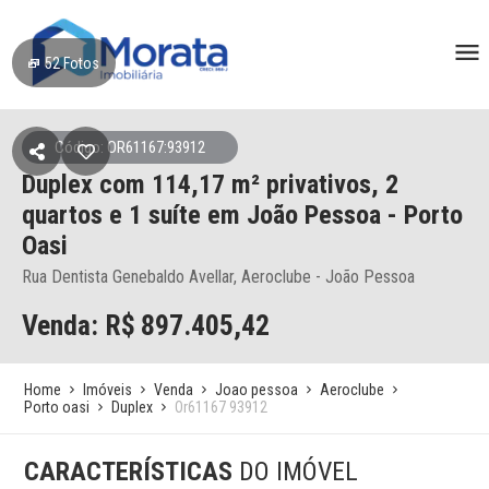
52
Fotos
Código: OR61167:93912
Duplex
com 114,17 m² privativos,
2
quartos e 1 suíte
em João Pessoa
- Porto
Oasi
Rua Dentista Genebaldo Avellar, Aeroclube - João Pessoa
Venda: R$
897.405,42
Home
Imóveis
Venda
Joao pessoa
Aeroclube
Porto oasi
Duplex
Or61167 93912
CARACTERÍSTICAS
DO IMÓVEL