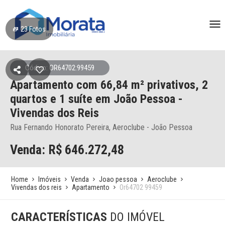
23
Fotos
Código: OR64702:99459
Apartamento
com 66,84 m² privativos,
2
quartos e 1 suíte
em João Pessoa
-
Vivendas dos Reis
Rua Fernando Honorato Pereira, Aeroclube - João Pessoa
Venda: R$
646.272,48
Home
Imóveis
Venda
Joao pessoa
Aeroclube
Vivendas dos reis
Apartamento
Or64702 99459
CARACTERÍSTICAS
DO IMÓVEL