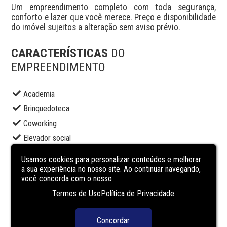
Um empreendimento completo com toda segurança, 
conforto e lazer que você merece. Preço e disponibilidade 
do imóvel sujeitos a alteração sem aviso prévio.
CARACTERÍSTICAS
DO
EMPREENDIMENTO
Academia
Brinquedoteca
Coworking
Elevador social
Espaço gourmet
Usamos cookies para personalizar conteúdos e melhorar
Pet place
a sua experiência no nosso site. Ao continuar navegando,
você concorda com o nosso
Piscina adulto
Termos de Uso
Política de Privacidade
Portaria
Salão de festas
Concordar
Segurança