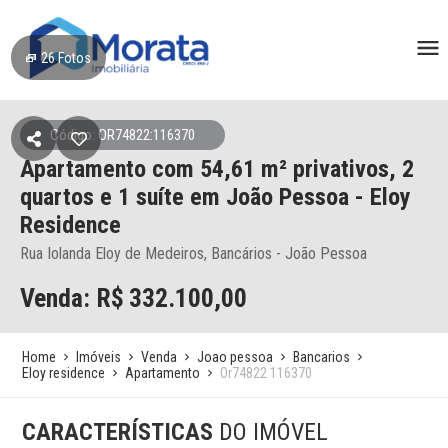
26
Fotos
Código: OR74822:116370
Apartamento
com 54,61 m² privativos,
2
quartos e 1 suíte
em João Pessoa
- Eloy
Residence
Rua Iolanda Eloy de Medeiros, Bancários - João Pessoa
Venda: R$
332.100,00
Home
Imóveis
Venda
Joao pessoa
Bancarios
Eloy residence
Apartamento
Or74822 116370
CARACTERÍSTICAS
DO IMÓVEL