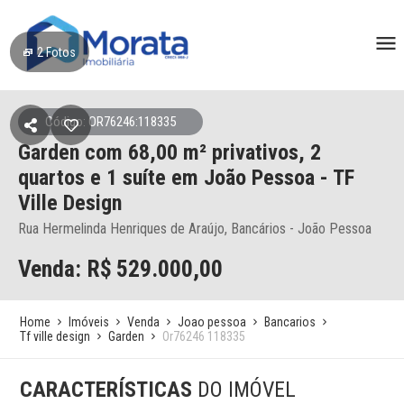
2
Fotos
Código: OR76246:118335
Garden
com 68,00 m² privativos,
2
quartos e 1 suíte
em João Pessoa
- TF
Ville Design
Rua Hermelinda Henriques de Araújo, Bancários - João Pessoa
Venda: R$
529.000,00
Home
Imóveis
Venda
Joao pessoa
Bancarios
Tf ville design
Garden
Or76246 118335
CARACTERÍSTICAS
DO IMÓVEL