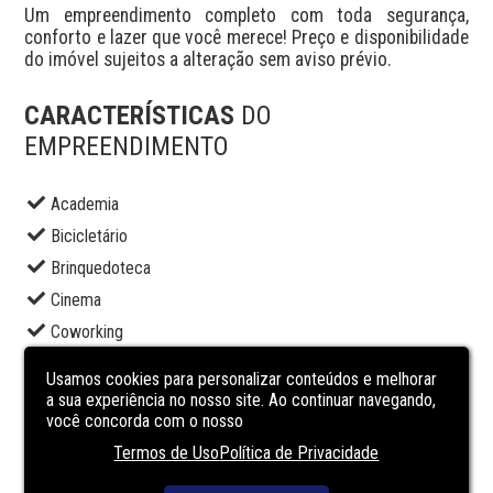
Um empreendimento completo com toda segurança, 
conforto e lazer que você merece! Preço e disponibilidade 
do imóvel sujeitos a alteração sem aviso prévio.
CARACTERÍSTICAS
DO
EMPREENDIMENTO
Academia
Bicicletário
Brinquedoteca
Cinema
Coworking
Elevador social
Usamos cookies para personalizar conteúdos e melhorar
Espaço gourmet
a sua experiência no nosso site. Ao continuar navegando,
você concorda com o nosso
Lounge
Termos de Uso
Política de Privacidade
Portaria
Sala de jogos