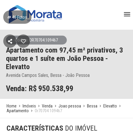
46
Fotos
Código: OR70704:109467
Apartamento
com 97,45 m² privativos,
3
quartos e 1 suíte
em João Pessoa
-
Elevatto
Avenida Campos Sales, Bessa - João Pessoa
Venda: R$
950.538,99
Home
Imóveis
Venda
Joao pessoa
Bessa
Elevatto
Apartamento
Or70704 109467
CARACTERÍSTICAS
DO IMÓVEL