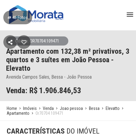
46
Fotos
Código: OR70704:109471
Apartamento
com 132,38 m² privativos,
3
quartos e 3 suítes
em João Pessoa
-
Elevatto
Avenida Campos Sales, Bessa - João Pessoa
Venda: R$
1.906.846,53
Home
Imóveis
Venda
Joao pessoa
Bessa
Elevatto
Apartamento
Or70704 109471
CARACTERÍSTICAS
DO IMÓVEL