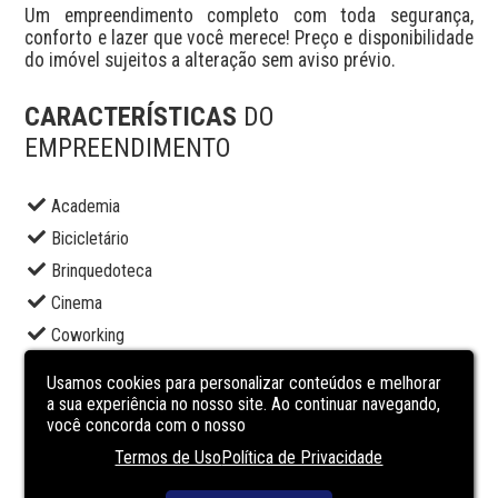
Um empreendimento completo com toda segurança, 
conforto e lazer que você merece! Preço e disponibilidade 
do imóvel sujeitos a alteração sem aviso prévio.
CARACTERÍSTICAS
DO
EMPREENDIMENTO
Academia
Bicicletário
Brinquedoteca
Cinema
Coworking
Elevador social
Usamos cookies para personalizar conteúdos e melhorar
Espaço gourmet
a sua experiência no nosso site. Ao continuar navegando,
você concorda com o nosso
Lounge
Termos de Uso
Política de Privacidade
Portaria
Sala de jogos