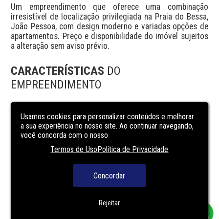
Um empreendimento que oferece uma combinação 
irresistível de localização privilegiada na Praia do Bessa, 
João Pessoa, com design moderno e variadas opções de 
apartamentos. Preço e disponibilidade do imóvel sujeitos 
a alteração sem aviso prévio.
CARACTERÍSTICAS
DO
EMPREENDIMENTO
Elevador social
Usamos cookies para personalizar conteúdos e melhorar
Espaço gourmet
a sua experiência no nosso site. Ao continuar navegando,
você concorda com o nosso
Piscina adulto
Termos de Uso
Política de Privacidade
Portaria
Segurança
Concordar
Solarium
Terraço
Rejeitar