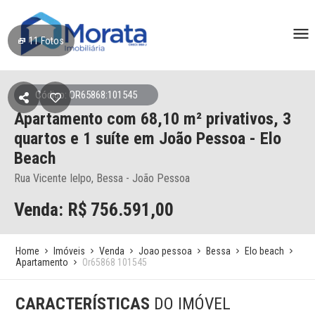
11
Fotos
Código: OR65868:101545
Apartamento
com 68,10 m² privativos,
3
quartos e 1 suíte
em João Pessoa
- Elo
Beach
Rua Vicente Ielpo, Bessa - João Pessoa
Venda: R$
756.591,00
Home
Imóveis
Venda
Joao pessoa
Bessa
Elo beach
Apartamento
Or65868 101545
CARACTERÍSTICAS
DO IMÓVEL