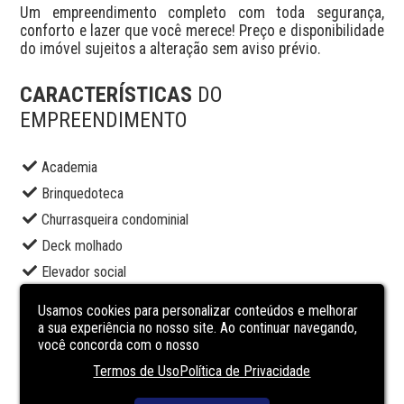
Um empreendimento completo com toda segurança, 
conforto e lazer que você merece! Preço e disponibilidade 
do imóvel sujeitos a alteração sem aviso prévio.
CARACTERÍSTICAS
DO
EMPREENDIMENTO
Academia
Brinquedoteca
Churrasqueira condominial
Deck molhado
Elevador social
Espaço gourmet externo
Usamos cookies para personalizar conteúdos e melhorar
Piscina adulto
a sua experiência no nosso site. Ao continuar navegando,
você concorda com o nosso
Piscina infantil
Termos de Uso
Política de Privacidade
Portaria
Sala de jogos