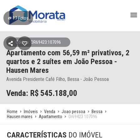
17
Fotos
Código: OR69423:107096
Apartamento
com 56,59 m² privativos,
2
quartos e 2 suítes
em João Pessoa
-
Hausen Mares
Avenida Presidente Café Filho, Bessa - João Pessoa
Venda: R$
545.188,00
Home
Imóveis
Venda
Joao pessoa
Bessa
Hausen mares
Apartamento
Or69423 107096
CARACTERÍSTICAS
DO IMÓVEL